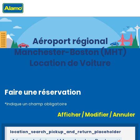
Accueil
Agences
United States
New Hamspshire
Aéroport régional
Manchester-Boston (MHT)
Location de Voiture
Faire une réservation
*Indique un champ obligatoire
Afficher / Modifier / Annuler
location_search_pickup_and_return_placeholder