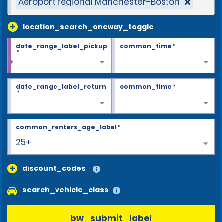
Aéroport régional Manchester-Boston
location_search_oneway_toggle
date_range_label_pickup
common_time
*
*
date_range_label_return
common_time
*
*
common_renters_age_label
*
25+
discount_codes
search_vehicle_class
bw_submit_label