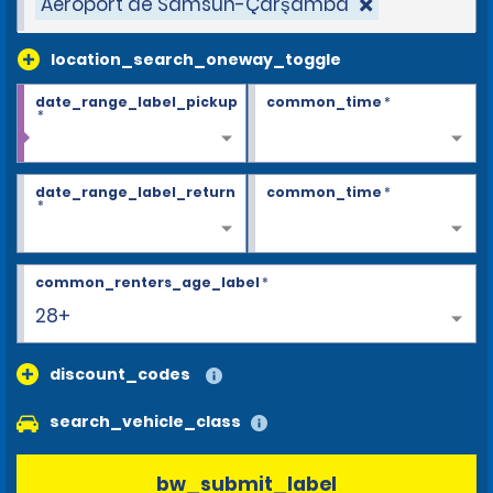
Aéroport de Samsun-Çarşamba
location_search_oneway_toggle
date_range_label_pickup
common_time
*
*
date_range_label_return
common_time
*
*
common_renters_age_label
*
28+
discount_codes
search_vehicle_class
bw_submit_label