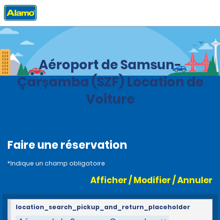
Accueil
Agences
Turquie
Aéroport de Samsun-
Çarşamba (SZF) Location de
Voiture
Faire une réservation
*Indique un champ obligatoire
Afficher / Modifier / Annuler
location_search_pickup_and_return_placeholder