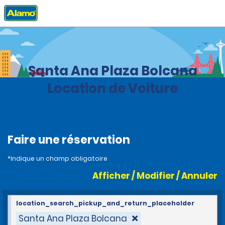
Accueil
Agences
Salvador
Santa Ana Plaza Bolcana
Location de Voiture
Faire une réservation
*Indique un champ obligatoire
Afficher / Modifier / Annuler
location_search_pickup_and_return_placeholder
Santa Ana Plaza Bolcana