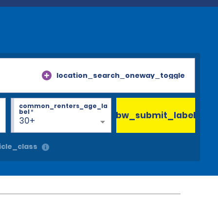
location_search_oneway_toggle
common_renters_age_la
bel
*
bw_submit_label
30+
cle_class