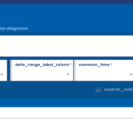
mp obligatoire
date_range_label_return
*
common_time
*
search_vehi