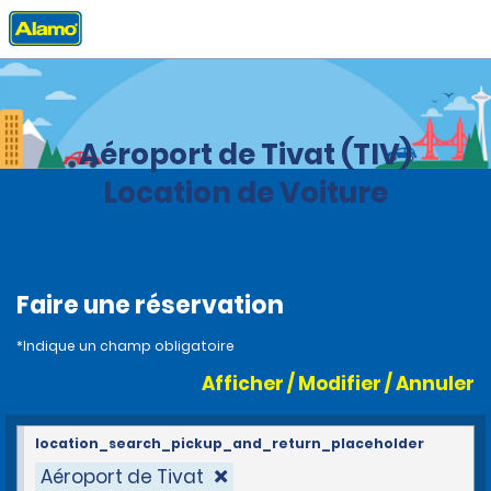
Accueil
Agences
Monténégro
Aéroport de Tivat (TIV)
Location de Voiture
Faire une réservation
*Indique un champ obligatoire
Afficher / Modifier / Annuler
location_search_pickup_and_return_placeholder
Aéroport de Tivat