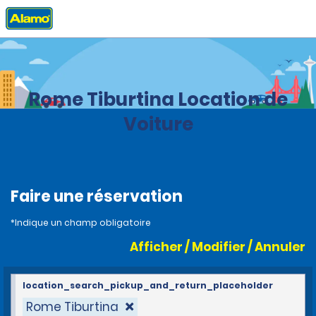
Accueil
Agences
Italie
Rome Tiburtina Location de
Voiture
Faire une réservation
*Indique un champ obligatoire
Afficher / Modifier / Annuler
location_search_pickup_and_return_placeholder
Rome Tiburtina