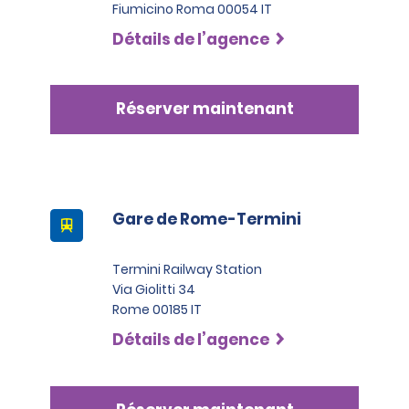
Fiumicino Roma 00054 IT
sont pas considérées comme suffisantes, ou si tout 
payer les frais associés localement, allant de 10 € TTC
autre problème majeur le rend non éligible à la 
par jour, jusqu’à un maximum de 22,20 € TTC par jour,
Détails de l’agence
location.
selon la catégorie de véhicule de location.
Réserver maintenant
Gare de Rome-Termini
Termini Railway Station
Via Giolitti 34
Rome 00185 IT
Détails de l’agence