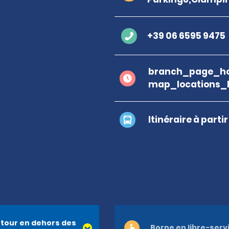
+39 06 6595 9475
branch_page_ho
map_locations_
Itinéraire à parti
tour en dehors des
Borne en libre-serv