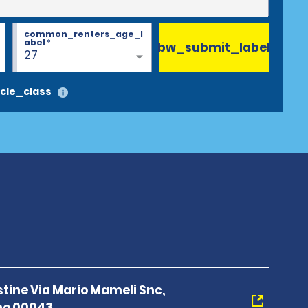
common_renters_age_l
abel
*
bw_submit_label
27
cle_class
stine Via Mario Mameli Snc,
no 00043