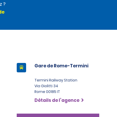
z ?
de
Gare de Rome-Termini
Termini Railway Station
Via Giolitti 34
Rome 00185 IT
Détails de l’agence