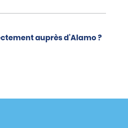
rectement auprès d’Alamo ?
Agences
enaire
California