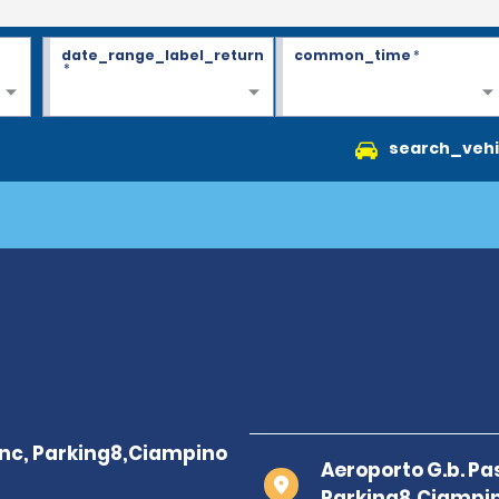
date_range_label_return
common_time
*
*
search_vehi
Aeroporto G.b. Pa
Parking8,Ciampi