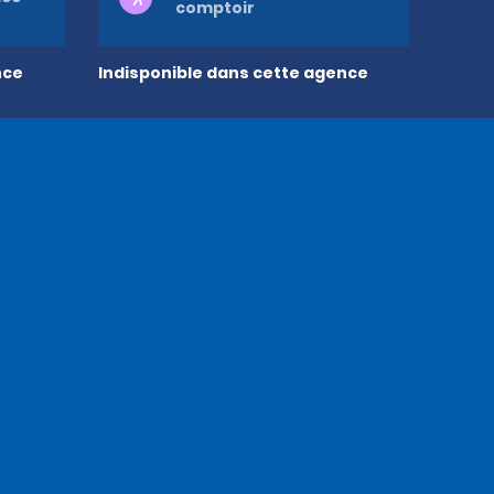
comptoir
nce
Indisponible dans cette agence