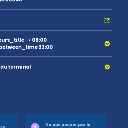
urs_title
08:00
between_time 23:00
r du terminal
Ne pas passer par le
ice