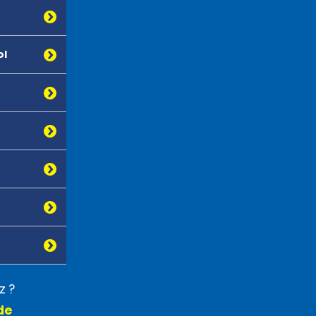
ol
z ?
de