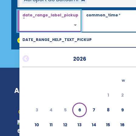
date_range_label_pickup
common_time
*
*
DATE_RANGE_HELP_TEXT_PICKUP
discount_codes
2026
w
Aéroport de Batoumi (BUS)
1
2
3
4
5
6
7
8
9
Obtenir un itinéraire
10
11
12
13
14
15
16