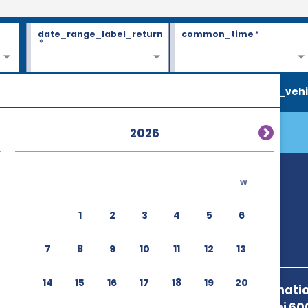
date_range_label_return
common_time
*
*
search_vehi
2026
w
1
2
3
4
5
6
7
8
9
10
11
12
13
14
15
16
17
18
19
20
Batumi Internatio
Street,Batumi 60