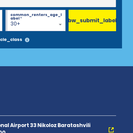
common_renters_age_l
abel
*
bw_submit_label
30+
cle_class
nal Airport 33 Nikoloz Baratashvili
00