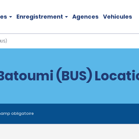
les
Enregistrement
Agences
Vehicules
BUS)
Batoumi (BUS) Locati
hamp obligatoire