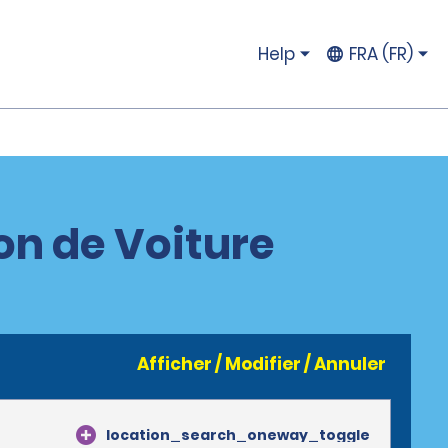
Help
FRA (FR)
on de Voiture
Afficher / Modifier / Annuler
location_search_oneway_toggle