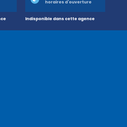
horaires d’ouverture
nce
Indisponible dans cette agence