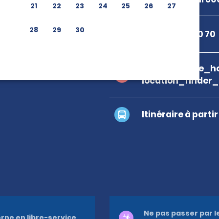
21
22
23
24
25
26
27
28
29
30
+995 577 96 70 70
branch_page_ho
location_finder
Itinéraire à parti
Ne pas passer par l
rne en libre-service