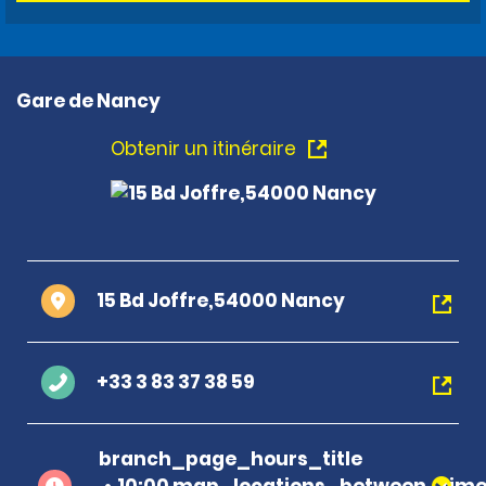
Gare de Nancy
Obtenir un itinéraire
15 Bd Joffre,54000 Nancy
+33 3 83 37 38 59
branch_page_hours_title
10:00 map_locations_between_time 