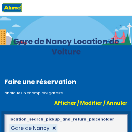
Accueil
Agences
France
Gare de Nancy Location de
Voiture
Faire une réservation
*Indique un champ obligatoire
Afficher / Modifier / Annuler
location_search_pickup_and_return_placeholder
Gare de Nancy