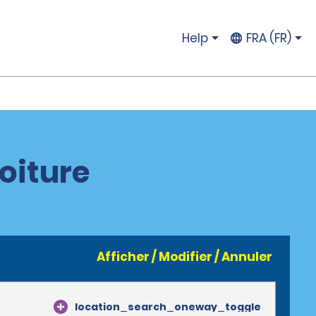
Help
FRA (FR)
oiture
Afficher / Modifier / Annuler
location_search_oneway_toggle