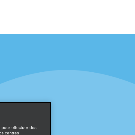
éciales
Programmes
éciales
Programme de fidélité part
r aux promotions par e-
Opportunités de franchise
internationale
s
Entreprise
À propos d’Alamo
Carrières
ces
s pour effectuer des
os centres