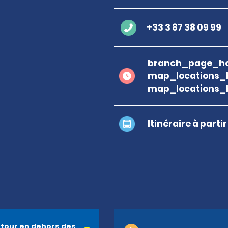
+33 3 87 38 09 99
branch_page_ho
map_locations_
map_locations_
Itinéraire à parti
tour en dehors des