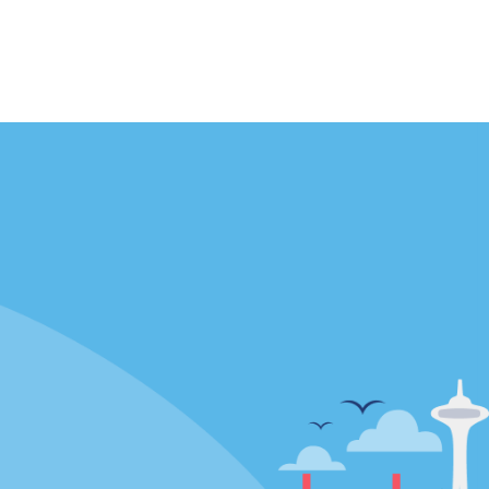
Agences
enaire
California
Florida
Hawaii
Toutes les agences
Policies / Sitemap
Politique de confidentialité
Politique d’utilisation des cookies
Conditions d’utilisation