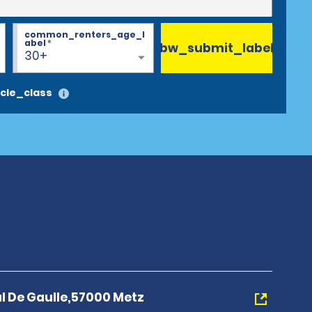
common_renters_age_l
abel
*
bw_submit_label
30+
cle_class
l De Gaulle,57000 Metz