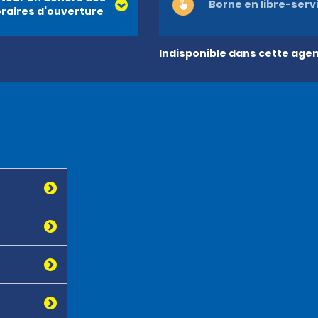
Borne en libre-serv
raires d’ouverture
Indisponible dans cette age