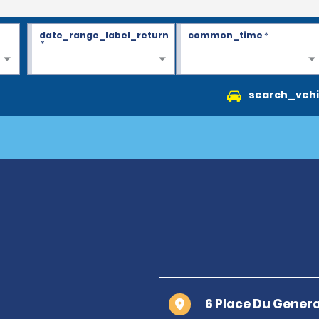
date_range_label_return
common_time
*
*
search_vehi
6 Place Du Genera