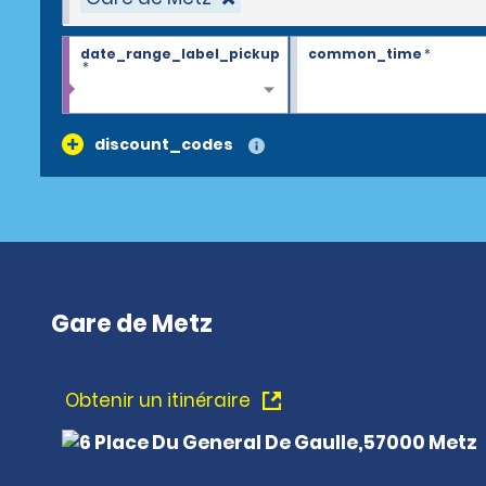
date_range_label_pickup
common_time
*
*
discount_codes
Gare de Metz
Obtenir un itinéraire