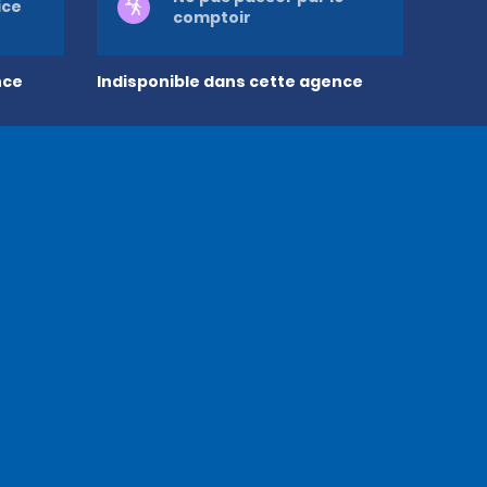
ice
comptoir
nce
Indisponible dans cette agence