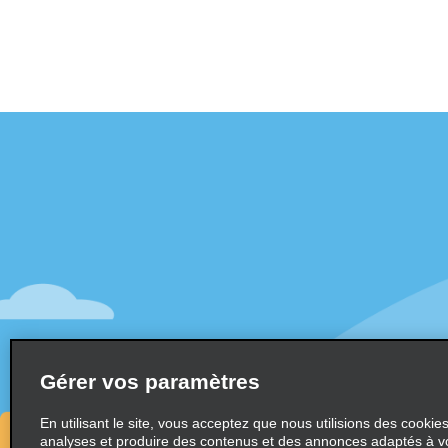
Assistance client
Offres sp
Contactez-nous
Offres sp
Aide & Foire aux questions
S’abonne
mail
Accessibilité
Véhicule
Réservations
Voitures
Faire une réservation
SUV
Trouver une réservation
Gérer vos paramètres
Monospa
Enregistrement accéléré
Ne pas passer par le comptoir
En utilisant le site, vous acceptez que nous utilisions des cookie
analyses et produire des contenus et des annonces adaptés à v