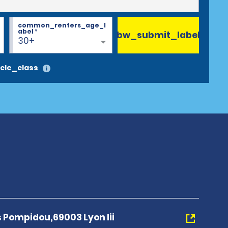
common_renters_age_l
abel
*
bw_submit_label
30+
cle_class
 Pompidou,69003 Lyon Iii