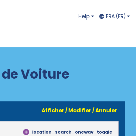
Help
FRA (FR)
 de Voiture
Afficher / Modifier / Annuler
location_search_oneway_toggle