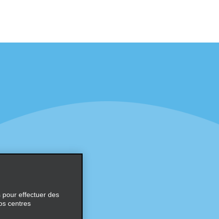
éciales
Programmes
éciales
Programme de fidélité part
r aux promotions par e-
Opportunités de franchise
internationale
s
Entreprise
À propos d’Alamo
Carrières
ces
s pour effectuer des
os centres