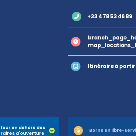
+33 4 78 53 46 89
branch_page_ho
map_locations_
Itinéraire à parti
tour en dehors des
Borne en libre-serv
raires d’ouverture