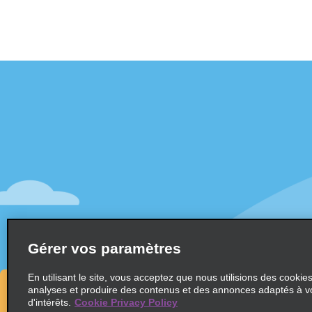
Assistance client
Offres sp
Contactez-nous
Offres sp
Aide & Foire aux questions
S’abonne
mail
Accessibilité
Véhicule
Réservations
Voitures
Faire une réservation
SUV
Trouver une réservation
Gérer vos paramètres
Monospa
Enregistrement accéléré
Ne pas passer par le comptoir
En utilisant le site, vous acceptez que nous utilisions des cookie
analyses et produire des contenus et des annonces adaptés à v
Trajets passés / Reçus
d'intérêts.
Cookie Privacy Policy