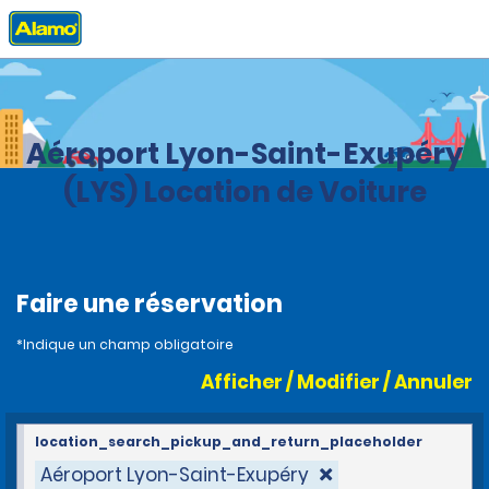
Accueil
Agences
France
Aéroport Lyon-Saint-Exupéry
(LYS) Location de Voiture
Faire une réservation
*Indique un champ obligatoire
Afficher / Modifier / Annuler
location_search_pickup_and_return_placeholder
Aéroport Lyon-Saint-Exupéry