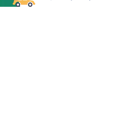
un justificatif d’identité supplémentaire et/ou 
d’effectuer d’autres contrôles d’identité si nécessaire, 
pouvant notamment inclure des vérifications 
d’identité auprès d’un organisme externe.