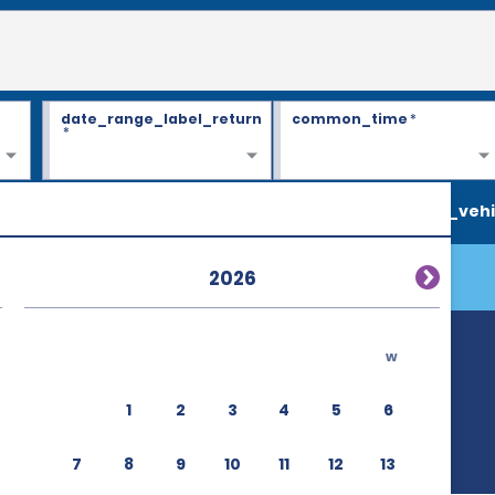
date_range_label_return
common_time
*
*
search_vehi
2026
w
(AGP)
1
2
3
4
5
6
7
8
9
10
11
12
13