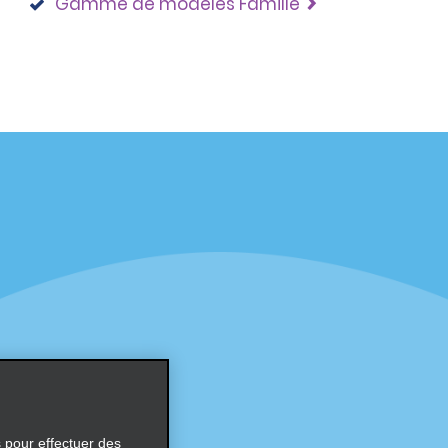
Gamme de modèles Famille
éciales
Programmes
éciales
Programme de fidélité part
r aux promotions par e-
Opportunités de franchise
internationale
s
Entreprise
À propos d’Alamo
Carrières
ces
s pour effectuer des