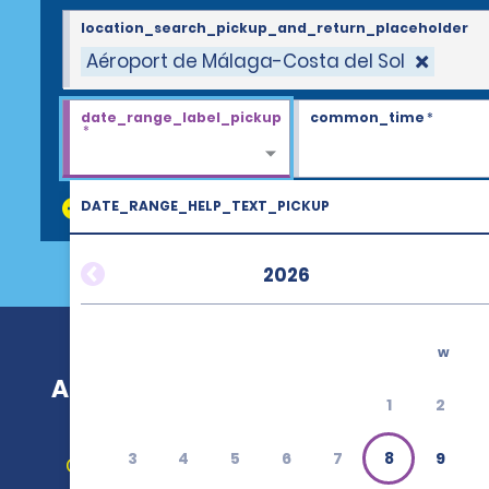
location_search_pickup_and_return_placeholder
Aéroport de Málaga-Costa del Sol
date_range_label_pickup
common_time
*
*
DATE_RANGE_HELP_TEXT_PICKUP
discount_codes
2026
w
Aéroport de Málaga-Costa del Sol 
1
2
3
4
5
6
7
8
9
Obtenir un itinéraire