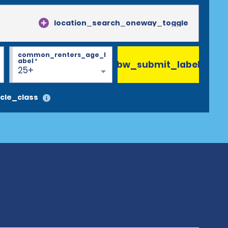
location_search_oneway_toggle
common_renters_age_l
abel
*
bw_submit_label
25+
cle_class