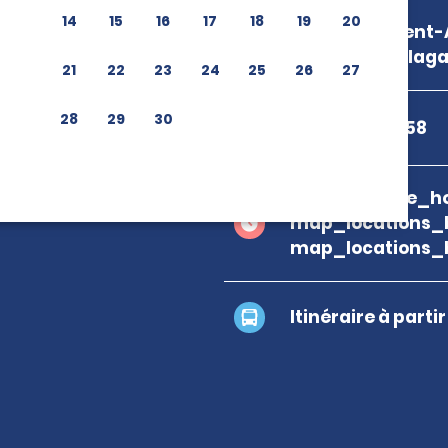
14
15
16
17
18
19
20
Enterprise-Rent-
Mo,29004 Malaga
21
22
23
24
25
26
27
28
29
30
+34 952 23 18 58
branch_page_ho
map_locations_
map_locations_
Itinéraire à parti