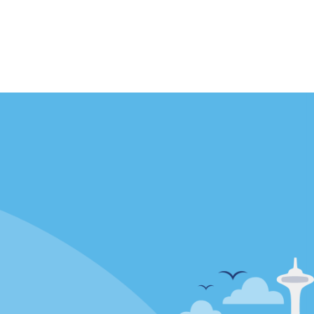
Agences
enaire
California
Florida
Hawaii
Toutes les agences
Policies / Sitemap
Politique de confidentialité
Politique d’utilisation des cookies
Conditions d’utilisation