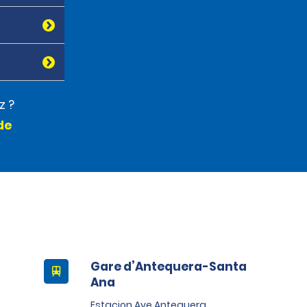
z ?
de
Gare d’Antequera-Santa
Ana
Estacion Ave Antequera