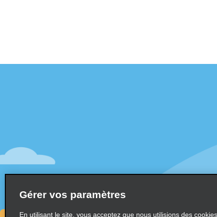
Assistance client
Offres sp
Contactez-nous
Offres sp
Aide & Foire aux questions
S’abonne
mail
Accessibilité
Véhicule
Réservations
Voitures
Faire une réservation
SUV
Trouver une réservation
Gérer vos paramètres
Monospa
Enregistrement accéléré
Ne pas passer par le comptoir
En utilisant le site, vous acceptez que nous utilisions des cookie