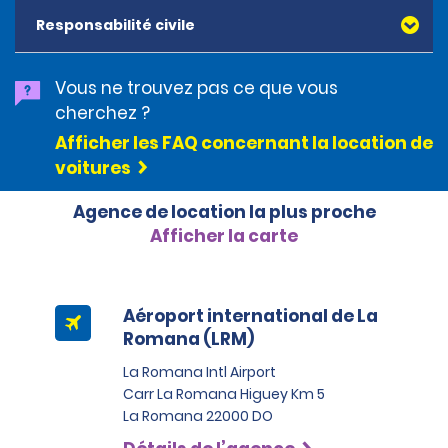
couverture et le pack de protection, il est responsable
Responsabilité civile
du coût total des dommages causés au véhicule.
L’assurance collision contractée sur des sites de
réservation de voyages en ligne tiers ne sera pas
Vous ne trouvez pas ce que vous
acceptée en République dominicaine.
cherchez ?
Afficher les FAQ concernant la location de
voitures
Agence de location la plus proche
Afficher la carte
Aéroport international de La
Romana (LRM)
La Romana Intl Airport
Carr La Romana Higuey Km 5
La Romana 22000 DO