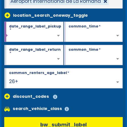
Aéroport international de La Romana
location_search_oneway_toggle
date_range_label_pickup
common_time
*
*
date_range_label_return
common_time
*
*
common_renters_age_label
*
26+
discount_codes
search_vehicle_class
bw_submit_label