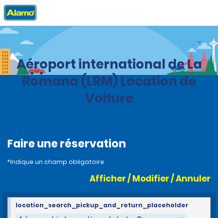
Accueil
Agences
Dominican Republic
Aéroport international de La
Romana (LRM) Location de
Voiture
Faire une réservation
*Indique un champ obligatoire
Afficher / Modifier / Annuler
location_search_pickup_and_return_placeholder