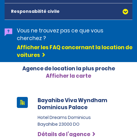
souscrire la protection CDW-TP avec preuve de
couverture et le pack de protection, il est responsable
Responsabilité civile
du coût total des dommages causés au véhicule.
L’assurance collision contractée sur des sites de
réservation de voyages en ligne tiers ne sera pas
Vous ne trouvez pas ce que vous
acceptée en République dominicaine.
cherchez ?
Afficher les FAQ concernant la location de
voitures
Agence de location la plus proche
Afficher la carte
Bayahibe Viva Wyndham
Dominicus Palace
Hotel Dreams Dominicus
Bayahibe 23000 DO
Détails de l’agence