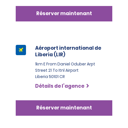
L’un de ces documents doit être une carte Visa,
MasterCard ou American Express, de la catégorie
Réserver maintenant
Black ou Infinite.
Aéroport international de
Liberia (LIR)
1km E From Daniel Oduber Arpt
Street 21 To Itnl Airport
Liberia 50101 CR
Détails de l’agence
Réserver maintenant