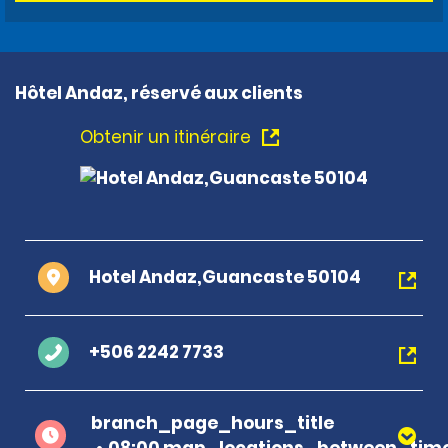
Hôtel Andaz, réservé aux clients
Obtenir un itinéraire
Hotel Andaz,Guancaste 50104
+506 2242 7733
branch_page_hours_title
08:00 map_locations_between_time