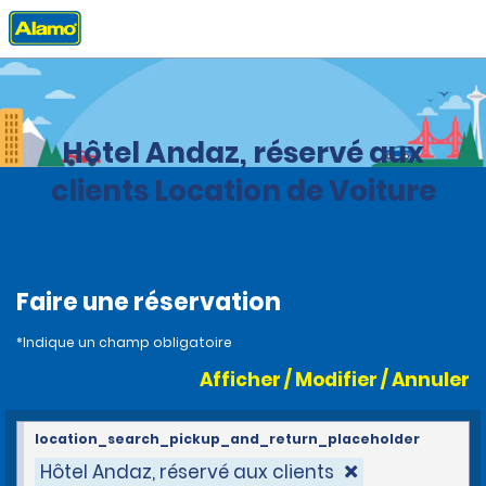
Accueil
Agences
Costa Rica
Hôtel Andaz, réservé aux
clients Location de Voiture
Faire une réservation
*Indique un champ obligatoire
Afficher / Modifier / Annuler
location_search_pickup_and_return_placeholder
Hôtel Andaz, réservé aux clients