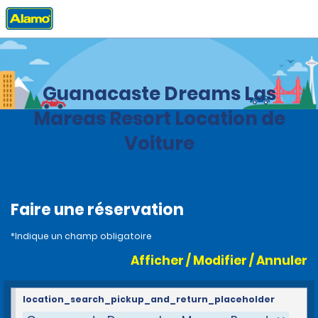
Accueil
Agences
Costa Rica
Guanacaste Dreams Las
Mareas Resort Location de
Voiture
Faire une réservation
*Indique un champ obligatoire
Afficher / Modifier / Annuler
location_search_pickup_and_return_placeholder