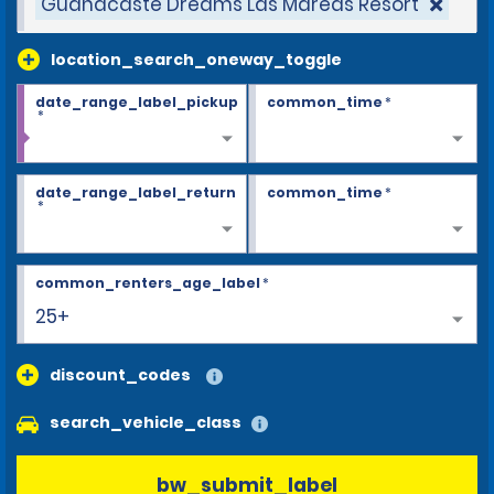
Guanacaste Dreams Las Mareas Resort
location_search_oneway_toggle
date_range_label_pickup
common_time
*
*
date_range_label_return
common_time
*
*
common_renters_age_label
*
25+
discount_codes
search_vehicle_class
bw_submit_label