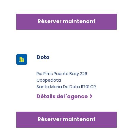
ou les camions commerciaux, les locataires doivent
présenter au moins deux cartes de crédit à leur nom.
L’un de ces documents doit être une carte Visa,
MasterCard ou American Express, de la catégorie
Réserver maintenant
Black ou Infinite.
Dota
Rio Pirris Puente Baily 226
Coopedota
Santa Maria De Dota 11701 CR
Détails de l’agence
Réserver maintenant