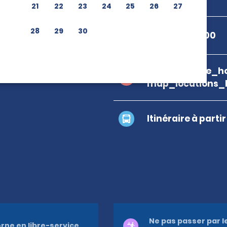
21
22
23
24
25
26
27
28
29
30
+506 2242 7800
branch_page_ho
map_locations_
Itinéraire à parti
Ne pas passer par l
rne en libre-service