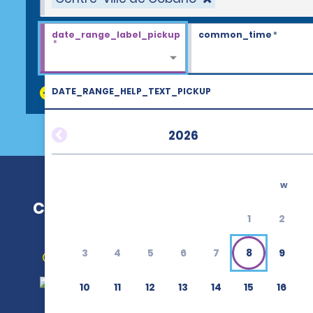
date_range_label_pickup
common_time
*
*
DATE_RANGE_HELP_TEXT_PICKUP
discount_codes
2026
w
Centre-ville de Cobano
1
2
3
4
5
6
7
8
9
Obtenir un itinéraire
10
11
12
13
14
15
16