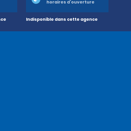
horaires d’ouverture
nce
Indisponible dans cette agence