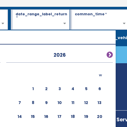
date_range_label_return
common_time
*
*
search_vehi
2026
w
1
2
3
4
5
6
7
8
9
10
11
12
13
14
15
16
17
18
19
20
200m East Of Se
60111