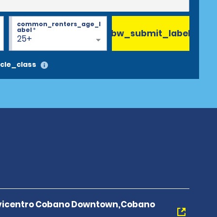
common_renters_age_l
abel
*
bw_submit_label
25+
cle_class
rvicentro Cobano Downtown,Cobano