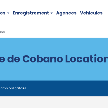
les
Enregistrement
Agences
Vehicules
bano
le de Cobano Location
hamp obligatoire