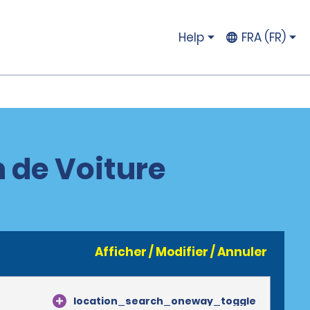
Help
FRA (FR)
 de Voiture
Afficher / Modifier / Annuler
location_search_oneway_toggle