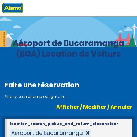
Accueil
Agences
Colombia
Aéroport de Bucaramanga
(BGA) Location de Voiture
Faire une réservation
*Indique un champ obligatoire
Afficher / Modifier / Annuler
location_search_pickup_and_return_placeholder
Aéroport de Bucaramanga