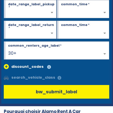
date_range_label_pickup
common_time
*
*
date_range_label_return
common_time
*
*
common_renters_age_label
*
30+
discount_codes
search_vehicle_class
bw_submit_label
Pourquoi choisir Alamo Rent A Car