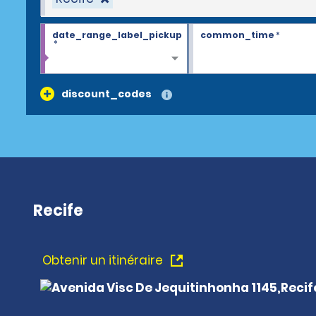
date_range_label_pickup
common_time
*
*
discount_codes
Recife
Obtenir un itinéraire