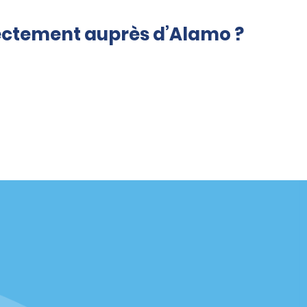
rectement auprès d’Alamo ?
Agences
enaire
California
Florida
Hawaii
Toutes les agences