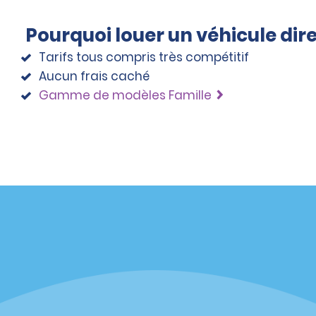
Pourquoi louer un véhicule di
Tarifs tous compris très compétitif
Aucun frais caché
Gamme de modèles Famille
éciales
Programmes
éciales
Programme de fidélité part
r aux promotions par e-
Opportunités de franchise
internationale
s
Entreprise