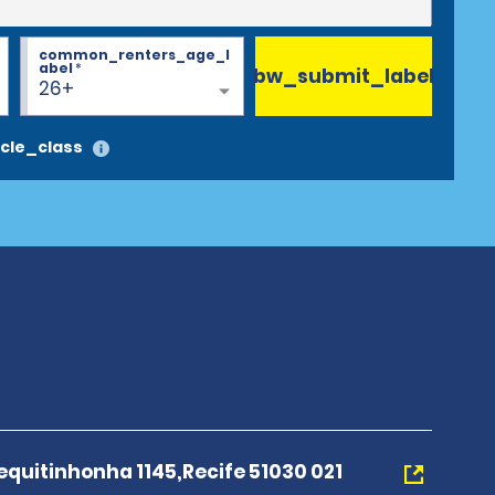
common_renters_age_l
abel
*
bw_submit_label
26+
cle_class
equitinhonha 1145,Recife 51030 021