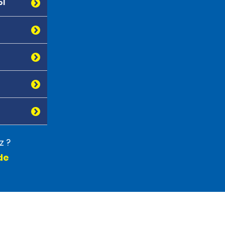
ol
z ?
de