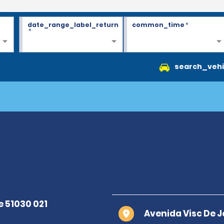
date_range_label_return
common_time
*
*
search_vehi
Avenida Visc De J