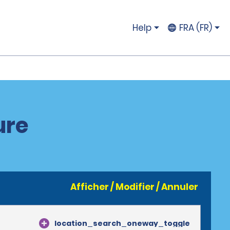
Help
FRA (FR)
ure
Afficher / Modifier / Annuler
location_search_oneway_toggle