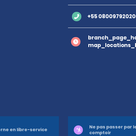
+55 08009792020
branch_page_ho
map_locations_
Ne pas passer par l
rne en libre-service
comptoir