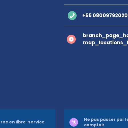
+55 08009792020
branch_page_ho
map_locations_
Ne pas passer par l
rne en libre-service
comptoir