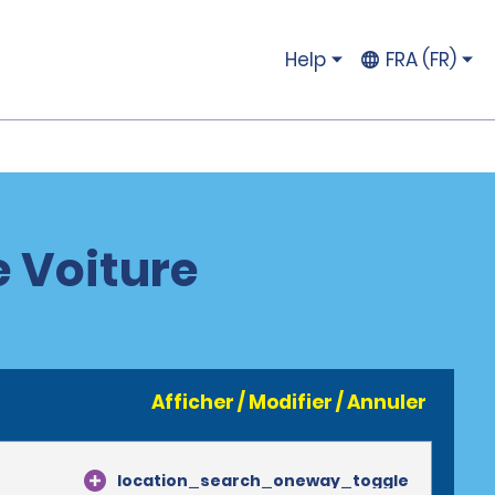
Help
FRA (FR)
e Voiture
Afficher / Modifier / Annuler
location_search_oneway_toggle