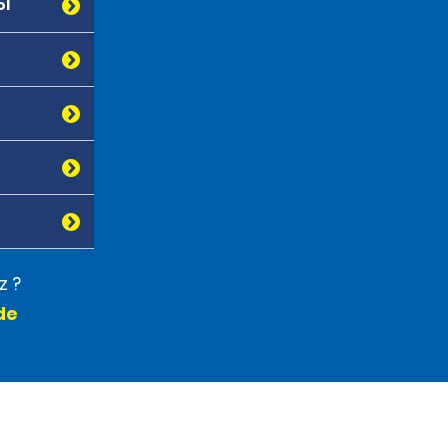
ol
z ?
de