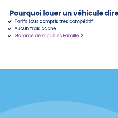
Pourquoi louer un véhicule di
Tarifs tous compris très compétitif
Aucun frais caché
Gamme de modèles Famille
éciales
Programmes
éciales
Programme de fidélité part
r aux promotions par e-
Opportunités de franchise
internationale
s
Entreprise