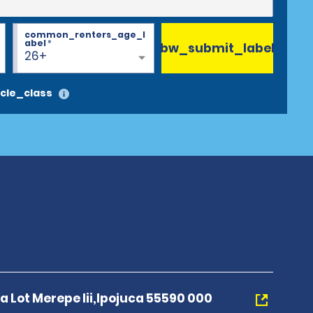
common_renters_age_l
abel
*
bw_submit_label
26+
cle_class
a Lot Merepe Iii,Ipojuca 55590 000