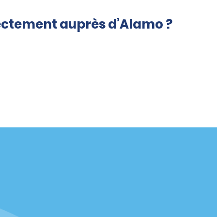
rectement auprès d’Alamo ?
Agences
enaire
California
Florida
Hawaii
Toutes les agences