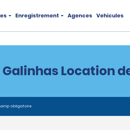
les
Enregistrement
Agences
Vehicules
 Galinhas Location d
hamp obligatoire