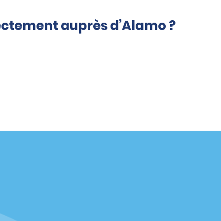
rectement auprès d’Alamo ?
Agences
enaire
California
Florida
Hawaii
Toutes les agences