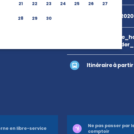
21
22
23
24
25
26
27
+55 08009792020
28
29
30
branch_page_ho
location_finder
Itinéraire à parti
Ne pas passer par l
rne en libre-service
comptoir