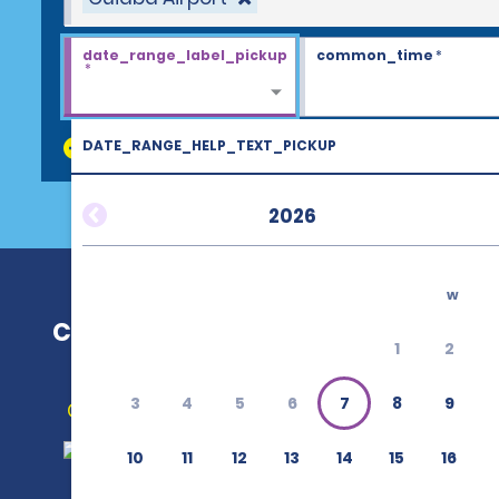
date_range_label_pickup
common_time
*
*
DATE_RANGE_HELP_TEXT_PICKUP
discount_codes
2026
w
Cuiaba Airport (CGB)
1
2
3
4
5
6
7
8
9
Obtenir un itinéraire
10
11
12
13
14
15
16