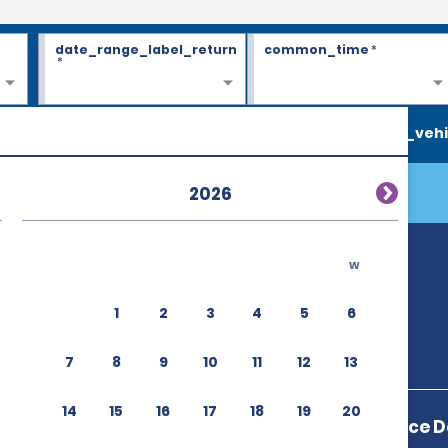
date_range_label_return
common_time
*
*
search_vehi
2026
w
1
2
3
4
5
6
7
8
9
10
11
12
13
14
15
16
17
18
19
20
Gov Joao Ponce D