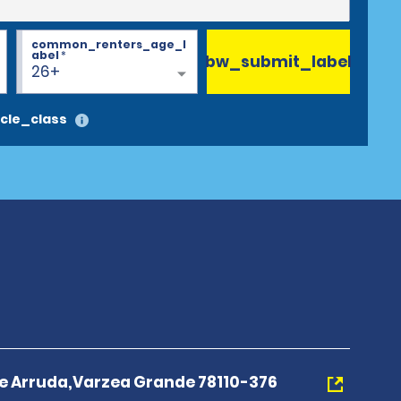
common_renters_age_l
abel
*
bw_submit_label
26+
cle_class
e Arruda,Varzea Grande 78110-376