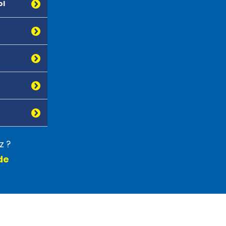
ol
z ?
de