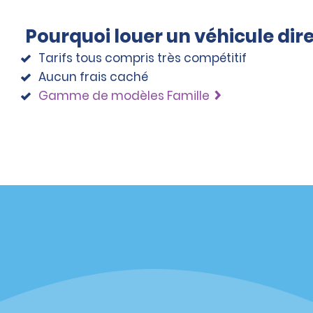
Pourquoi louer un véhicule di
Tarifs tous compris très compétitif
Aucun frais caché
Gamme de modèles Famille
éciales
Programmes
éciales
Programme de fidélité part
r aux promotions par e-
Opportunités de franchise
internationale
s
Entreprise