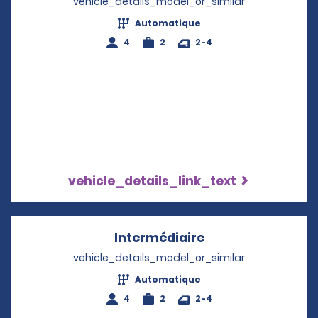
vehicle_details_model_or_similar
Automatique
4
2
2-4
vehicle_details_link_text
Intermédiaire
Opens in a new w
vehicle_details_model_or_similar
Automatique
4
2
2-4