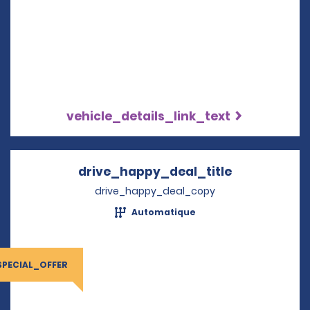
vehicle_details_link_text
drive_happy_deal_title
Opens in a 
drive_happy_deal_copy
Automatique
SPECIAL_OFFER