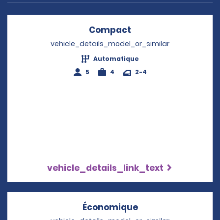
Compact
Opens in a new win
vehicle_details_model_or_similar
Automatique
5
4
2-4
vehicle_details_link_text
Économique
Opens in a new w