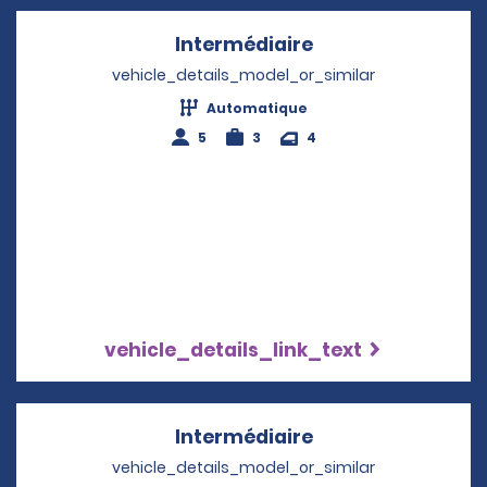
Intermédiaire
Opens in a new w
vehicle_details_model_or_similar
Automatique
5
3
4
vehicle_details_link_text
Intermédiaire
Opens in a new w
vehicle_details_model_or_similar