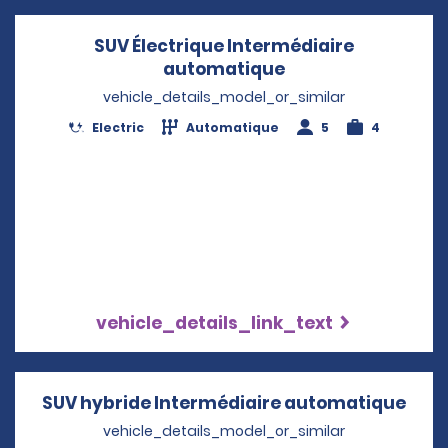
SUV Électrique Intermédiaire
automatique
Opens in a new w
vehicle_details_model_or_similar
Electric
Automatique
5
4
vehicle_details_link_text
SUV hybride Intermédiaire automatique
Open
vehicle_details_model_or_similar