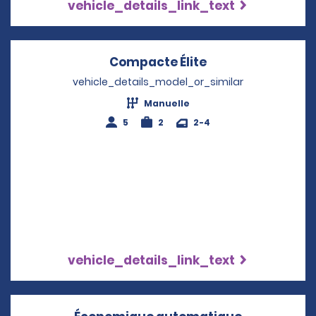
vehicle_details_link_text
Compacte Élite
Opens in a new 
vehicle_details_model_or_similar
Manuelle
5
2
2-4
vehicle_details_link_text