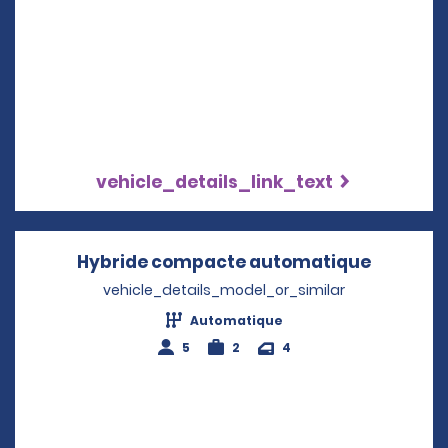
vehicle_details_link_text
Hybride compacte automatique
Opens i
vehicle_details_model_or_similar
Automatique
5
2
4