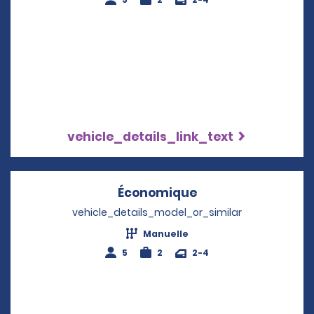
vehicle_details_link_text
Économique
Opens in a new w
vehicle_details_model_or_similar
Manuelle
5
2
2-4