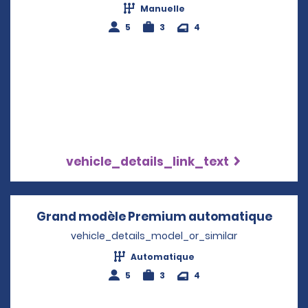
Manuelle
5
3
4
vehicle_details_link_text
Grand modèle Premium automatique
Opens
vehicle_details_model_or_similar
Automatique
5
3
4