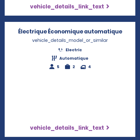
vehicle_details_link_text
Électrique Économique automatique
Opens
vehicle_details_model_or_similar
Electric
Automatique
5
2
4
vehicle_details_link_text