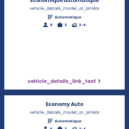
Économique automatique
Opens in a
vehicle_details_model_or_similar
Automatique
5
2
2-4
vehicle_details_link_text
Economy Auto
Opens in a new w
vehicle_details_model_or_similar
Automatique
5
2
2-4