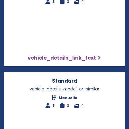
5
3
4
vehicle_details_link_text
Standard
Opens in a new win
vehicle_details_model_or_similar
Manuelle
5
3
4