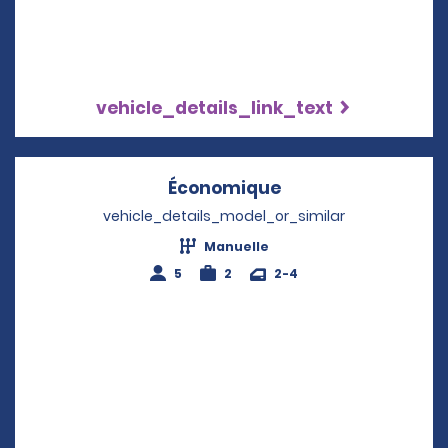
vehicle_details_link_text
Économique
Opens in a new w
vehicle_details_model_or_similar
Manuelle
5
2
2-4