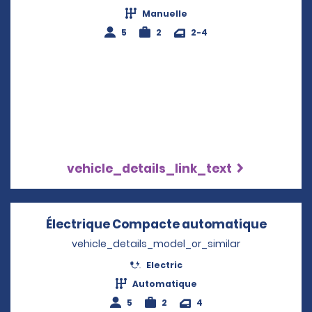
Manuelle
5
2
2-4
vehicle_details_link_text
Électrique Compacte automatique
Opens 
vehicle_details_model_or_similar
Electric
Automatique
5
2
4