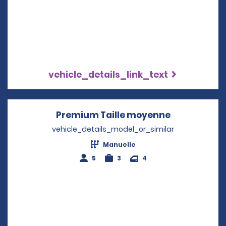
vehicle_details_link_text
Premium Taille moyenne
Opens in a 
vehicle_details_model_or_similar
Manuelle
5
3
4