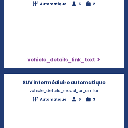
Automatique
5
2
vehicle_details_link_text
SUV intermédiaire automatique
Opens i
vehicle_details_model_or_similar
Automatique
5
3