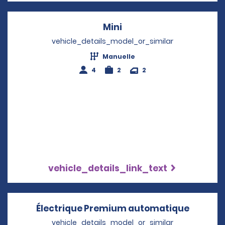
Mini
Opens in a new windo
vehicle_details_model_or_similar
Manuelle
4
2
2
vehicle_details_link_text
Électrique Premium automatique
Opens i
vehicle_details_model_or_similar