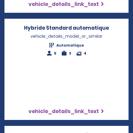
vehicle_details_link_text
Hybride Standard automatique
Opens in
vehicle_details_model_or_similar
Automatique
5
3
4
vehicle_details_link_text