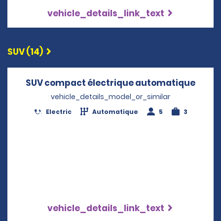
vehicle_details_link_text
SUV (14)
SUV compact électrique automatique
Opens
vehicle_details_model_or_similar
Electric
Automatique
5
3
vehicle_details_link_text