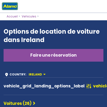
Accueil
Vehicules
Options de location de voiture
dans Ireland
Faire une réservation
COUNTRY
:
IRELAND
vehicle_grid_landing_options_label
vehicl
Voitures (26)