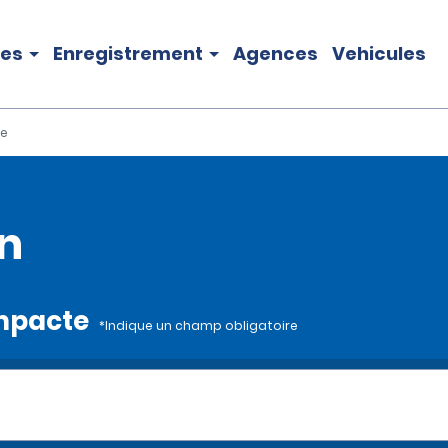
les
Enregistrement
Agences
Vehicules
e
n
ompacte
*Indique un champ obligatoire