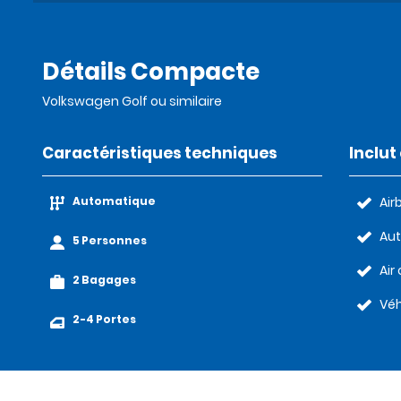
Détails Compacte
Volkswagen Golf ou similaire
Caractéristiques techniques
Inclu
Automatique
Air
Au
5 Personnes
Air
2 Bagages
Véh
2-4 Portes