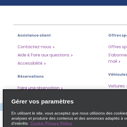
Assistance client
Offres sp
Contactez-nous
Offres sp
Aide & Foire aux questions
S’abonne
mail
Accessibilité
Véhicule
Réservations
Voitures
Faire une réservation
SUV
Trouver une réservation
Gérer vos paramètres
Monospa
Enregistrement accéléré
Ne pas passer par le comptoir
En utilisant le site, vous acceptez que nous utilisions des cookie
analyses et produire des contenus et des annonces adaptés à v
Trajets passés / Reçus
d'intérêts.
Cookie Privacy Policy