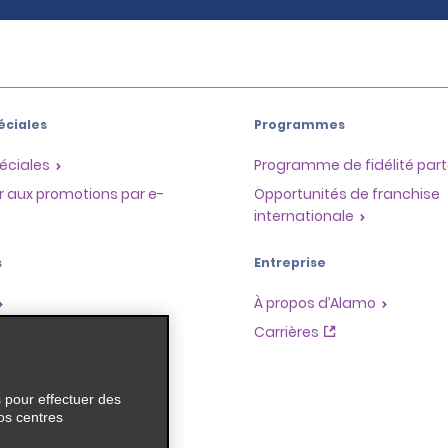
éciales
Programmes
éciales
Programme de fidélité part
r aux promotions par e-
Opportunités de franchise
internationale
s
Entreprise
À propos d’Alamo
Carrières
ces
s pour effectuer des
os centres