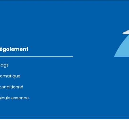
t également
bags
tomatique
 conditionné
icule essence