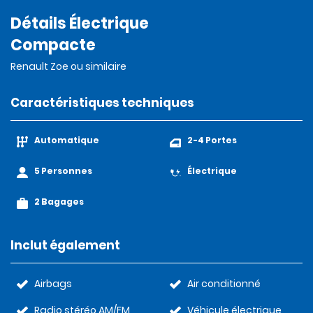
Détails Électrique
Compacte
Renault Zoe ou similaire
Caractéristiques techniques
Automatique
2-4 Portes
5 Personnes
Électrique
2 Bagages
Inclut également
Airbags
Air conditionné
Radio stéréo AM/FM
Véhicule électrique