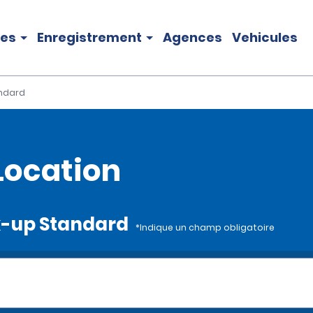
les
Enregistrement
Agences
Vehicules
andard
Location
ick-up Standard
*Indique un champ obligatoire