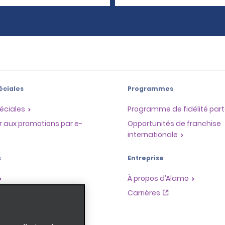
éciales
Programmes
éciales
Programme de fidélité part
r aux promotions par e-
Opportunités de franchise
internationale
s
Entreprise
À propos d’Alamo
Carrières
ces