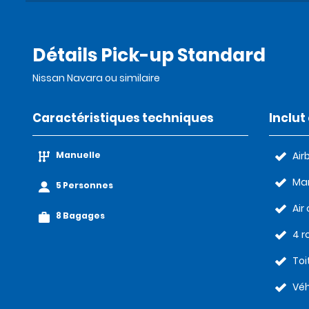
Détails Pick-up Standard
Nissan Navara ou similaire
Caractéristiques techniques
Inclu
Manuelle
Air
Man
5 Personnes
Air
8 Bagages
4 r
Toi
Véh