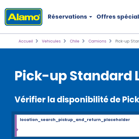
Réservations
Offres spécia
Accueil
Vehicules
Chile
Camions
Pick-up St
Pick-up Standard 
Vérifier la disponibilité de P
location_search_pickup_and_return_placeholder