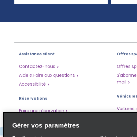
Assistance client
Offres sp
Contactez-nous
Offres sp
Aide & Foire aux questions
S’abonne
mail
Accessibilité
Véhicule
Réservations
Voitures
Faire une réservation
SUV
Trouver une réservation
Gérer vos paramètres
Monospa
Enregistrement accéléré