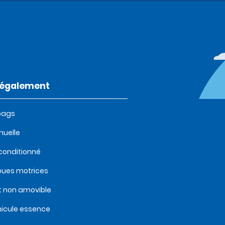
t également
bags
uelle
 conditionné
oues motrices
t non amovible
icule essence