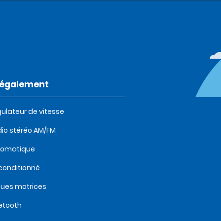
t également
ulateur de vitesse
io stéréo AM/FM
tomatique
 conditionné
oues motrices
etooth