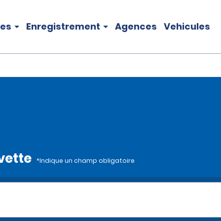
les
Enregistrement
Agences
Vehicules
rvette
*Indique un champ obligatoire