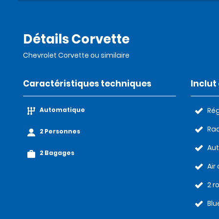
Détails Corvette
Chevrolet Corvette ou similaire
Caractéristiques techniques
Inclu
Automatique
Rég
Rad
2 Personnes
Au
2 Bagages
Air
2 r
Blu