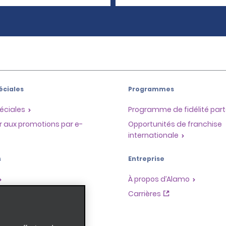
éciales
Programmes
éciales
Programme de fidélité part
r aux promotions par e-
Opportunités de franchise
internationale
s
Entreprise
À propos d’Alamo
Carrières
ces