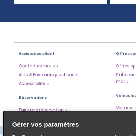
Assistance client
Offres sp
Contactez-nous
Offres sp
Aide & Foire aux questions
S’abonne
mail
Accessibilité
Véhicule
Réservations
Voitures
Faire une réservation
SUV
Trouver une réservation
Gérer vos paramètres
Monospa
Enregistrement accéléré