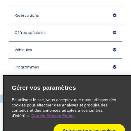
Réservations
Offres spéciales
Véhicules
Programmes
Entreprise
Gérer vos paramètres
En utilisant le site, vous acceptez que nous utilisions des
Agences
cookies pour effectuer des analyses et produire des
contenus et des annonces adaptés à vos centres
d'intérêts.
Cookie Privacy Policy
Policies / Sitemap
Autoriser tous les cookies