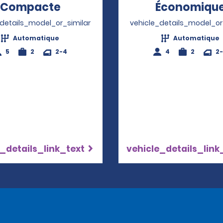
Compacte
Opens in a new window
Économiqu
_details_model_or_similar
vehicle_details_model_or
Automatique
Automatique
5
2
2-4
4
2
2
_details_link_text
vehicle_details_link