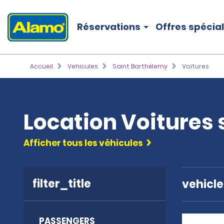
Réservations
Offres spécia
Accueil
Vehicules
Saint Barthélemy
Voitures
Location Voitures 
Afficher tous les véhicules
filter_title
vehicl
PASSENGERS