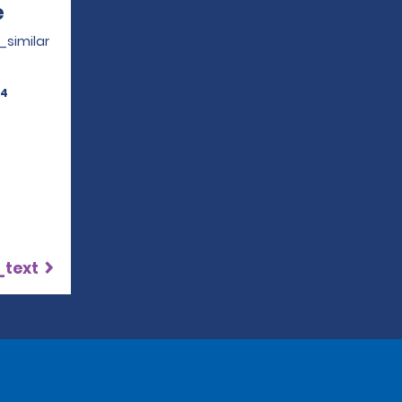
e
Opens in a new window
_similar
-4
_text