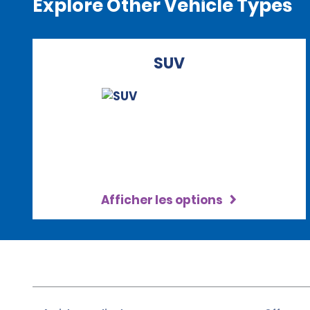
Explore Other Vehicle Types
SUV
Afficher les options