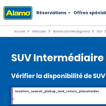
Réservations
Offres spécia
Accueil
Vehicules
Bosnia and Herzegovina
SUV
SUV Intermédiaire
Vérifier la disponibilité de SU
location_search_pickup_and_return_placeholder