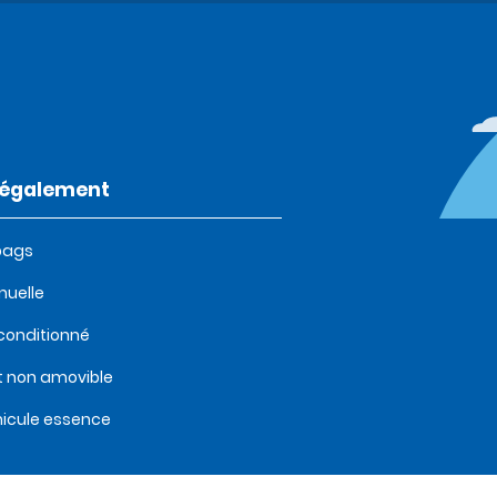
t également
bags
uelle
 conditionné
t non amovible
icule essence