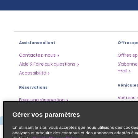
Assistance client
Offres sp
Contactez-nous
Offres sp
Aide & Foire aux questions
S’abonne
mail
Accessibilité
Véhicule
Réservations
Voitures
Faire une réservation
SUV
Trouver une réservation
Gérer vos paramètres
Monospa
Enregistrement accéléré
Ne pas passer par le comptoir
En utilisant le site, vous acceptez que nous utilisions des cookie
analyses et produire des contenus et des annonces adaptés à v
Trajets passés / Reçus