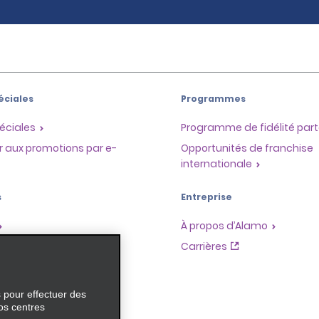
éciales
Programmes
éciales
Programme de fidélité part
r aux promotions par e-
Opportunités de franchise
internationale
s
Entreprise
À propos d’Alamo
Carrières
ces
s pour effectuer des
os centres