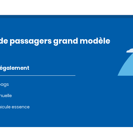
rt de passagers grand modèle
t également
bags
uelle
icule essence