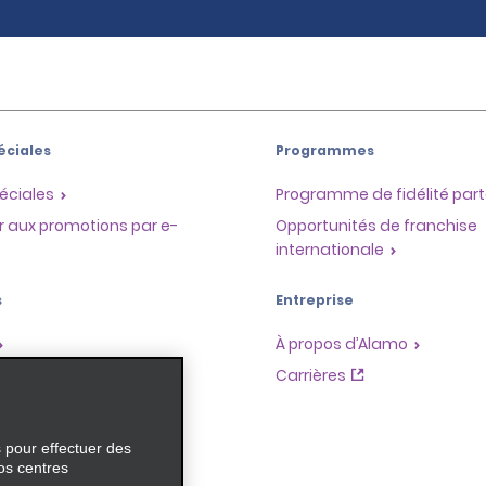
éciales
Programmes
éciales
Programme de fidélité part
r aux promotions par e-
Opportunités de franchise
internationale
s
Entreprise
À propos d’Alamo
Carrières
ces
s pour effectuer des
os centres