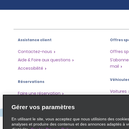
Assistance client
Offres sp
Contactez-nous
Offres sp
Aide & Foire aux questions
S’abonne
mail
Accessibilité
Véhicule
Réservations
Voitures
Faire une réservation
SUV
Trouver une réservation
Gérer vos paramètres
Monospa
Enregistrement accéléré
Ne pas passer par le comptoir
En utilisant le site, vous acceptez que nous utilisions des cookie
analyses et produire des contenus et des annonces adaptés à v
Trajets passés / Reçus