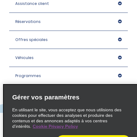
Assistance client
Réservations
Offres spéciales
Véhicules
Programmes
Entreprise
Gérer vos paramètres
En utilisant le site, vous acceptez que nous utilisions des
Agences
cookies pour effectuer des analyses et produire des
contenus et des annonces adaptés à vos centres
d'intérêts.
Cookie Privacy Policy
Policies / Sitemap