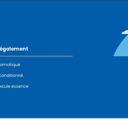
t également
tomatique
 conditionné
icule essence