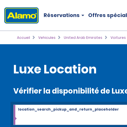
Réservations
Offres spécia
Accueil
Vehicules
United Arab Emirates
Voitures
Luxe Location
Vérifier la disponibilité de Lux
location_search_pickup_and_return_placeholder