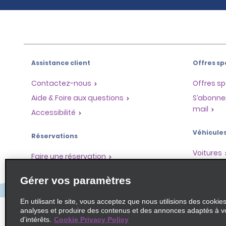
Assistance client
Offres sp
Contactez-nous
Offres sp
Aide & Foire aux questions
S’abonne
mail
Accessibilité
Véhicule
Réservations
Voitures
Faire une réservation
SUV
Trouver une réservation
Gérer vos paramètres
Monospa
Enregistrement accéléré
Ne pas passer par le comptoir
En utilisant le site, vous acceptez que nous utilisions des cookie
analyses et produire des contenus et des annonces adaptés à v
Trajets passés / Reçus
d'intérêts.
Cookie Privacy Policy