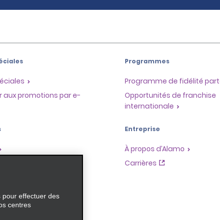
éciales
Programmes
éciales
Programme de fidélité part
r aux promotions par e-
Opportunités de franchise
internationale
s
Entreprise
À propos d’Alamo
Carrières
ces
s pour effectuer des
os centres