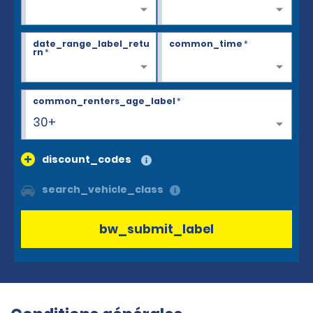
date_range_label_retu
common_time
*
rn
*
common_renters_age_label
*
30+
discount_codes
search_vehicle_class
bw_submit_label