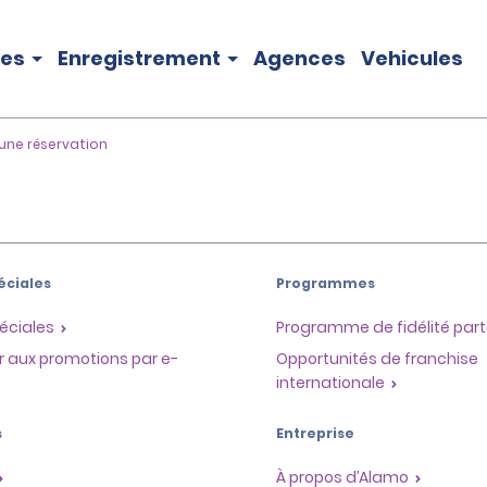
les
Enregistrement
Agences
Vehicules
une réservation
éciales
Programmes
éciales
Programme de fidélité part
r aux promotions par e-
Opportunités de franchise
internationale
s
Entreprise
À propos d’Alamo