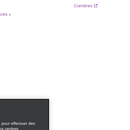
Carrières
ces
s pour effectuer des
os centres