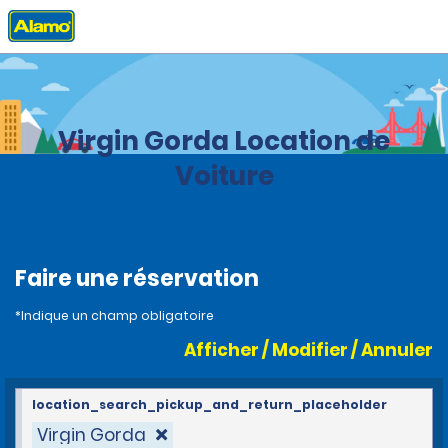
Accueil
Agences
Îles Vierges britanniques
Virgin Gorda Location de
Voiture
Faire une réservation
*Indique un champ obligatoire
Afficher / Modifier / Annuler
location_search_pickup_and_return_placeholder
Virgin Gorda