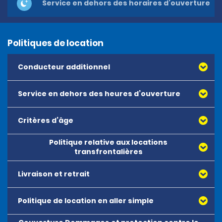
Service en dehors des horaires d’ouverture
Politiques de location
Conducteur additionnel
Service en dehors des heures d’ouverture
Critères d’âge
Un préavis de 24 heures est requis. Pour obtenir une aide
supplémentaire, contactez le 284 5458545 ou le
Politique relative aux locations
284 5452560.
transfrontalières
Livraison et retrait
Driving restricted within the island of Tortola only.
Politique de location en aller simple