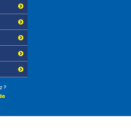
z ?
de