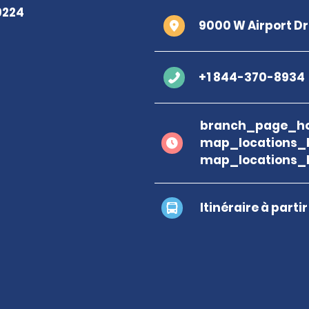
9000 W Airport D
+1 844-370-8934
branch_page_ho
map_locations_
map_locations_
Itinéraire à parti