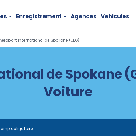
les
Enregistrement
Agences
Vehicules
Aéroport international de Spokane (GEG)
ational de Spokane (
Voiture
hamp obligatoire