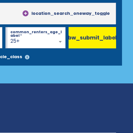
location_search_oneway_toggle
common_renters_age_l
abel
*
bw_submit_label
25+
cle_class