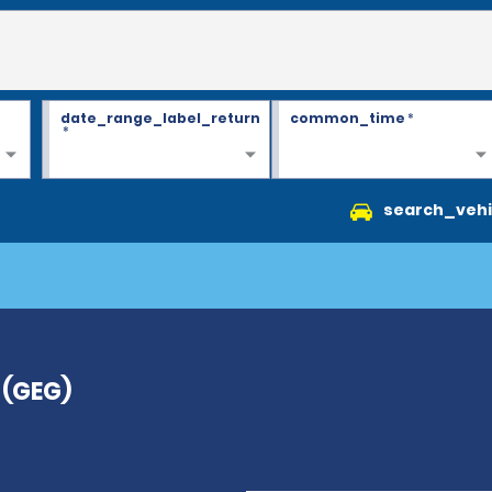
date_range_label_return
common_time
*
*
search_vehi
 (GEG)