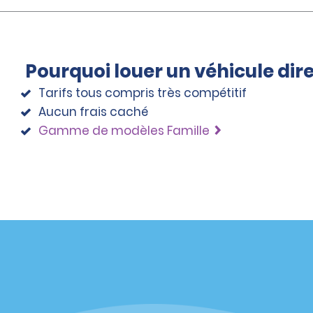
Pourquoi louer un véhicule di
Tarifs tous compris très compétitif
Aucun frais caché
Gamme de modèles Famille
éciales
Programmes
éciales
Programme de fidélité part
r aux promotions par e-
Opportunités de franchise
internationale