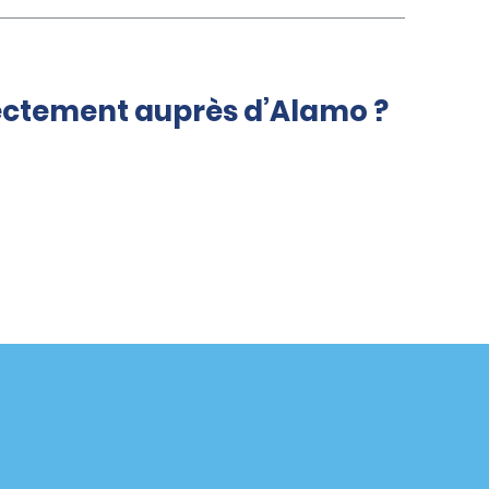
rectement auprès d’Alamo ?
Agences
enaire
California
Florida