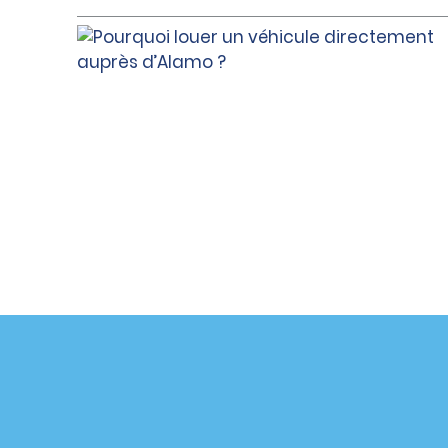
Assistance client
Offres sp
Contactez-nous
Offres sp
Aide & Foire aux questions
S’abonne
mail