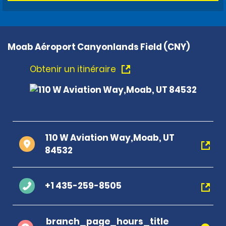
Moab Aéroport Canyonlands Field (CNY)
Obtenir un itinéraire
110 W Aviation Way,Moab, UT
84532
+1 435-259-8505
branch_page_hours_title