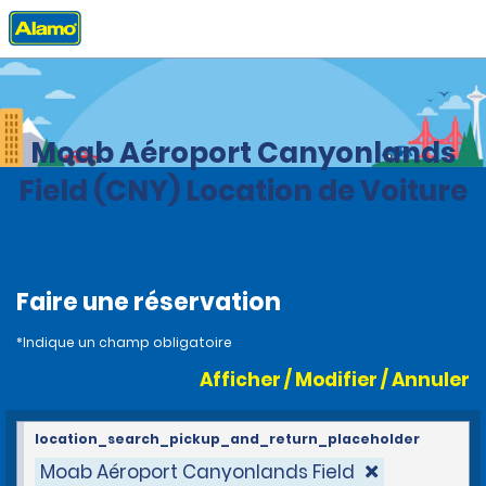
Accueil
Agences
United States
Utah
Moab Aéroport Canyonlands
Field (CNY) Location de Voiture
Faire une réservation
*Indique un champ obligatoire
Afficher / Modifier / Annuler
location_search_pickup_and_return_placeholder
Moab Aéroport Canyonlands Field