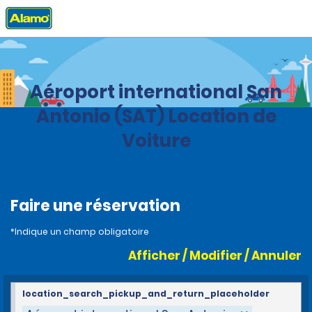
Accueil
Agences
United States
Texas
Aéroport international San
Antonio (SAT) Location de
Voiture
Faire une réservation
*Indique un champ obligatoire
Afficher / Modifier / Annuler
location_search_pickup_and_return_placeholder