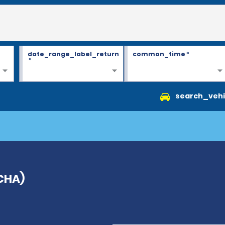
date_range_label_return
common_time
*
*
search_vehi
CHA)