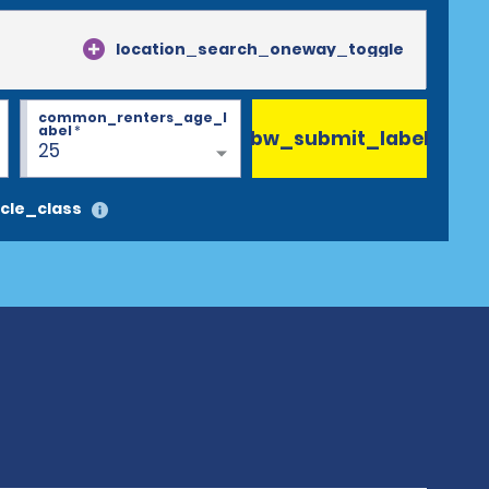
location_search_oneway_toggle
common_renters_age_l
abel
*
bw_submit_label
25
cle_class