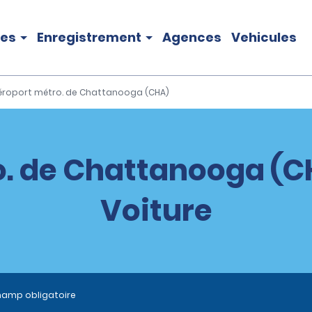
les
Enregistrement
Agences
Vehicules
éroport métro. de Chattanooga (CHA)
. de Chattanooga (C
Voiture
hamp obligatoire