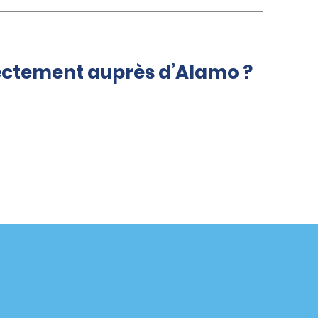
rectement auprès d’Alamo ?
Agences
enaire
California
Florida