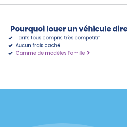
Pourquoi louer un véhicule di
Tarifs tous compris très compétitif
Aucun frais caché
Gamme de modèles Famille
éciales
Programmes
éciales
Programme de fidélité part
r aux promotions par e-
Opportunités de franchise
internationale