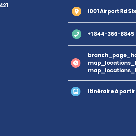
1001 Airport Rd S
+1 844-366-8845
branch_page_ho
map_locations_
map_locations_
Itinéraire à parti