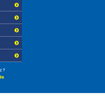
z ?
de