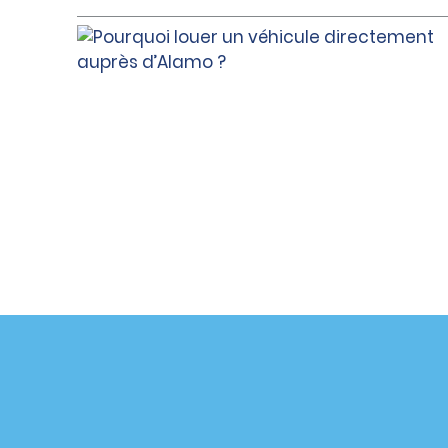
Assistance client
Offres sp
Contactez-nous
Offres sp
Aide & Foire aux questions
S’abonne
mail