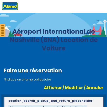
Accueil
Agences
United States
Tennessee
Aéroport international de
Nashville (BNA) Location de
Voiture
Faire une réservation
*Indique un champ obligatoire
Afficher / Modifier / Annuler
location_search_pickup_and_return_placeholder