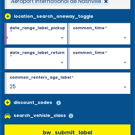
Aéroport international de Nashville
location_search_oneway_toggle
date_range_label_pickup
common_time
*
*
date_range_label_return
common_time
*
*
common_renters_age_label
*
25
discount_codes
search_vehicle_class
bw_submit_label