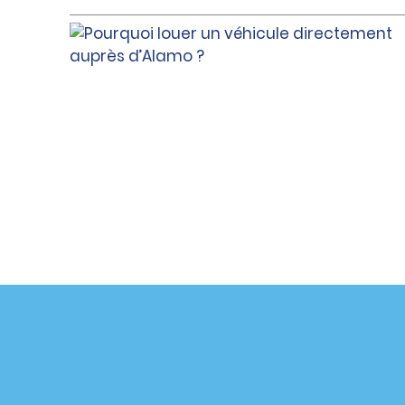
Assistance client
Offres sp
Contactez-nous
Offres sp
Aide & Foire aux questions
S’abonne
mail