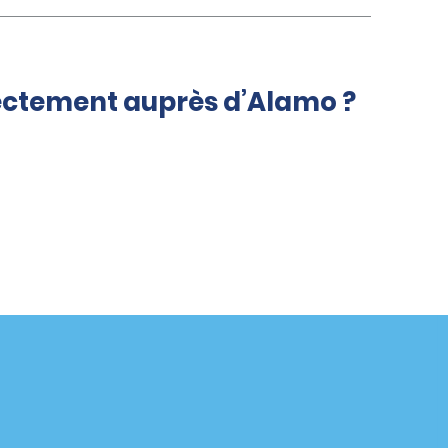
rectement auprès d’Alamo ?
Agences
enaire
California
Florida