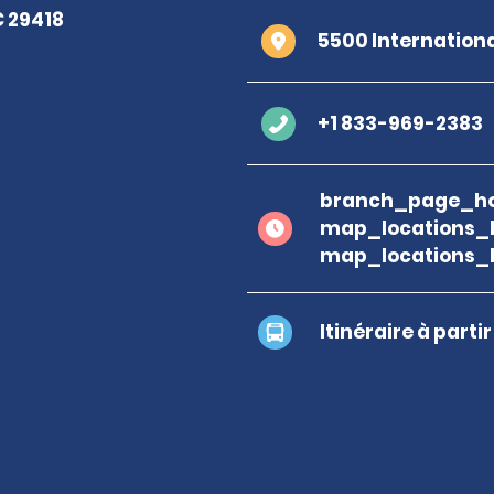
5500 Internationa
+1 833-969-2383
branch_page_ho
map_locations_
map_locations_
Itinéraire à parti