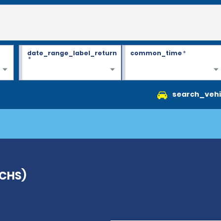
date_range_label_return
common_time
*
*
search_vehi
(CHS)