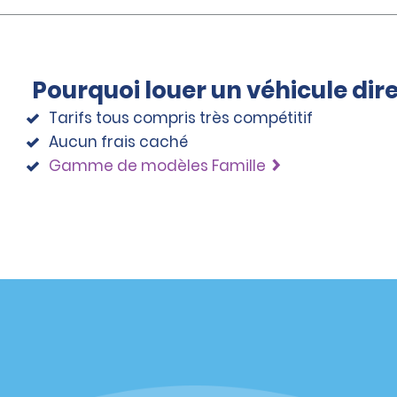
Pourquoi louer un véhicule di
Tarifs tous compris très compétitif
Aucun frais caché
Gamme de modèles Famille
éciales
Programmes
éciales
Programme de fidélité part
r aux promotions par e-
Opportunités de franchise
internationale