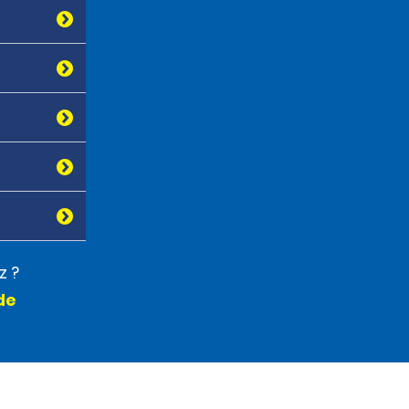
z ?
de