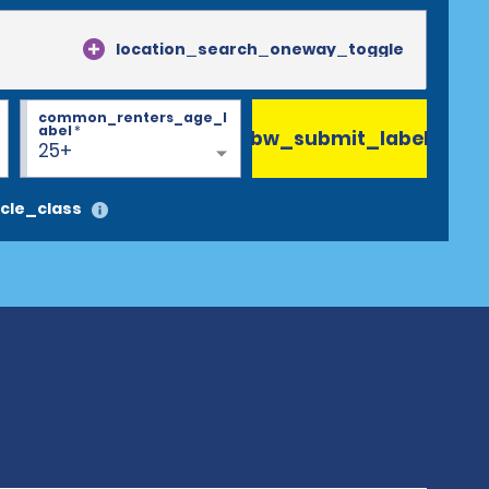
location_search_oneway_toggle
common_renters_age_l
abel
*
bw_submit_label
25+
cle_class