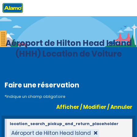
Accueil
Agences
United States
South Carolina
Aéroport de Hilton Head Island
(HHH) Location de Voiture
Faire une réservation
*Indique un champ obligatoire
Afficher / Modifier / Annuler
location_search_pickup_and_return_placeholder
Aéroport de Hilton Head Island