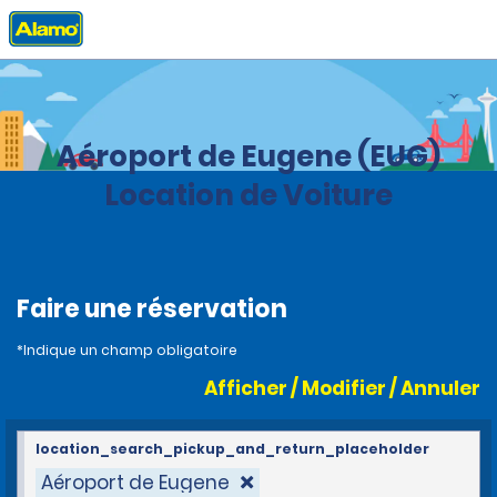
Accueil
Agences
United States
Oregon
Aéroport de Eugene (EUG)
Location de Voiture
Faire une réservation
*Indique un champ obligatoire
Afficher / Modifier / Annuler
location_search_pickup_and_return_placeholder
Aéroport de Eugene