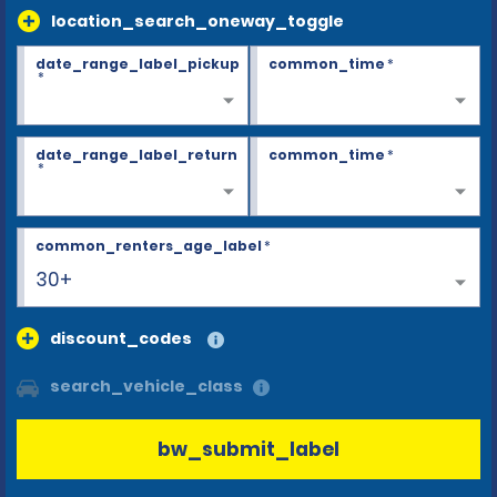
location_search_oneway_toggle
date_range_label_pickup
common_time
*
*
date_range_label_return
common_time
*
*
common_renters_age_label
*
30+
discount_codes
search_vehicle_class
bw_submit_label